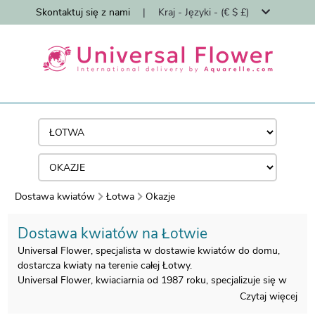
Skontaktuj się z nami
|
Kraj - Języki - (€ $ £)
Dostawa kwiatów
Łotwa
Okazje
Dostawa kwiatów na Łotwie
Universal Flower, specjalista w dostawie kwiatów do domu,
dostarcza kwiaty na terenie całej Łotwy.
Universal Flower, kwiaciarnia od 1987 roku, specjalizuje się w
dostawie bukietów kwiatowych do domu przez florystów.
Czytaj więcej
Wszystkie bukiety są wykonywane na Łotwie przez naszych