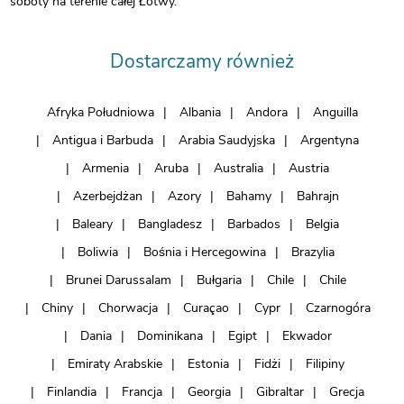
soboty na terenie całej Łotwy.
Dostarczamy również
Afryka Południowa
Albania
Andora
Anguilla
Antigua i Barbuda
Arabia Saudyjska
Argentyna
Armenia
Aruba
Australia
Austria
Azerbejdżan
Azory
Bahamy
Bahrajn
Baleary
Bangladesz
Barbados
Belgia
Boliwia
Bośnia i Hercegowina
Brazylia
Brunei Darussalam
Bułgaria
Chile
Chile
Chiny
Chorwacja
Curaçao
Cypr
Czarnogóra
Dania
Dominikana
Egipt
Ekwador
Emiraty Arabskie
Estonia
Fidżi
Filipiny
Finlandia
Francja
Georgia
Gibraltar
Grecja