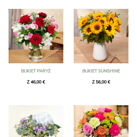
lokalnych florystów-rzemieślników, a następnie dostarczane w
dowolne miejsce na Łotwie pod wybrany adres przez florystę
w pobliżu odbiorcy. Zamów przed godziną 16:00, a bukiet
zostanie dostarczony następnego dnia, wliczając święta
państwowe. Niezależnie od tego, jakie wydarzenie świętujesz
(urodziny, ślub, podziękowania itp.), zaufaj Universal Flower,
jeśli chodzi o udaną dostawę kwiatów!
BUKIET PARYŻ
BUKIET SUNSHINE
Z 46,00 €
Z 56,00 €