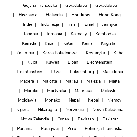
Gujana Francuska
Gwadelupa
Gwadelupa
Hiszpania
Holandia
Honduras
Hong Kong
Indie
Indonezja
Iran
Izrael
Jamajka
Japonia
Jordania
Kajmany
Kambodża
Kanada
Katar
Katar
Kenia
Kirgistan
Kolumbia
Korea Południowa
Kostaryka
Kuba
Kuba
Kuwejt
Liban
Liechtenstein
Liechtenstein
Litwa
Luksemburg
Macedonia
Madera
Majotta
Makau
Malezja
Malta
Maroko
Martynika
Mauritius
Meksyk
Mołdawia
Monako
Nepal
Nepal
Niemcy
Nigeria
Nikaragua
Norwegia
Nowa Kaledonia
Nowa Zelandia
Oman
Pakistan
Pakistan
Panama
Paragwaj
Peru
Polinezja Francuska