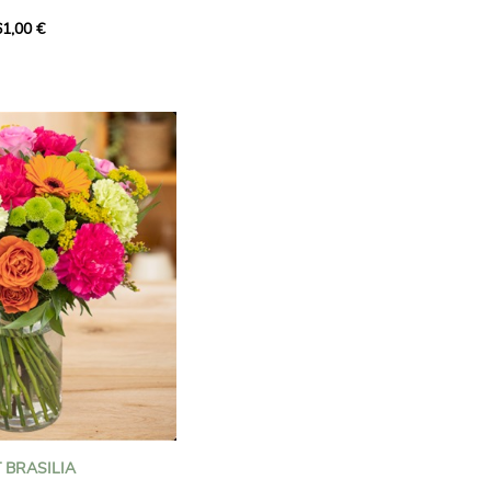
ą otrzyma.
61,00 €
bukiet, aby uczcić
po prostu rozjaśnić dzień
 BRASILIA