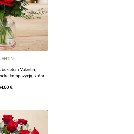
LENTIN
 bukietem Valentin,
ncką kompozycją, która
ć i czułość. Składający
64,00 €
czerwonych róż,
tini oraz eleganckiej
prawdziwy hołd dla miłości.
wki dodają lekkości tej
i kwiatowej.
nym sposobem na
zas wyjątkowych okazji,