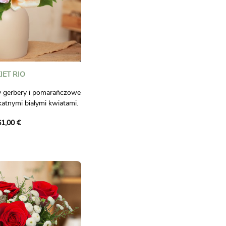
IET RIO
cy gerbery i pomarańczowe
katnymi białymi kwiatami.
 świeżości, która rozjaśni
61,00 €
 wiążącej.