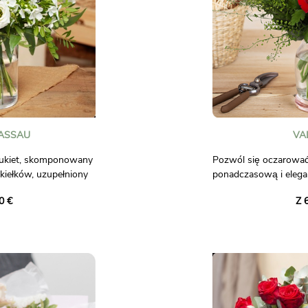
NASSAU
VA
 bukiet, skomponowany
Pozwól się oczarować
i kiełków, uzupełniony
ponadczasową i elega
mi jak goździki,
symbolizuje namiętnoś
0 €
Z 
ianki.
się z olśniewających 
delikatnych białych san
obrego humoru!
zieleni, ten bukiet to 
Zwiewne akcenty gipsó
ążącej.
urzekającej kompozycj
Ten bukiet jest ideal
wyrażenie uczuć podc