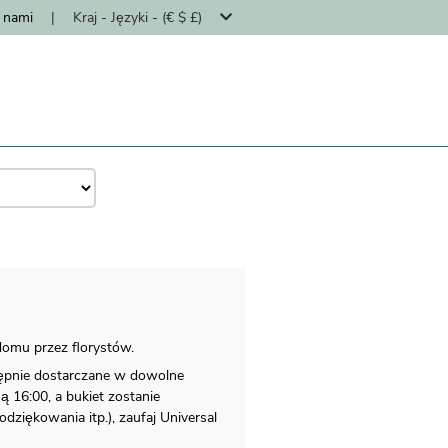
z nami
|
Kraj - Języki - (€ $ £)
domu przez florystów.
tępnie dostarczane w dowolne
 16:00, a bukiet zostanie
odziękowania itp.), zaufaj Universal