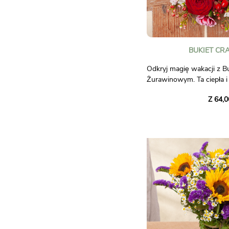
BUKIET CR
Odkryj magię wakacji z B
Żurawinowym. Ta ciepła i
łączy w sobie żywe czerw
Z 64,0
akcenty białego wosku i
jagody. Wszystko jest po
liśćmi, tworząc bukiet, kt
Bożego Narodzenia.
Podaruj lub otrzymaj ten
wprowadzić atmosferę świ
do swojego domu lub swoi
do wyrażania życzeń szczę
radością z wakacji na kon
Zdjęcia bez umowy.