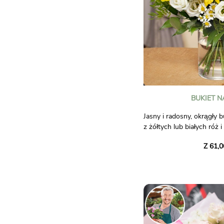
BUKIET 
Jasny i radosny, okrągły
z żółtych lub białych róż 
delikatnymi kwiatami, taki
Z 61,0
lisianthusy, floksy lub rum
Koncentrat świeżości i d
Zdjęcia nie mają mocy wi