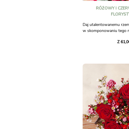
RÓŻOWY I CZER
FLORYST
Daj utalentowanemu rze
w skomponowaniu tego 
bukietu !
Z 61,0
Zaufaj naszej kwiaciarni r
stworzy dla Ciebie wyjąt
go przy użyciu sezonow
wybranych z ich butiku, 
wszystkie doskonałe umiej
kreatywność prawdziwego 
Zdjęcie pozaumowne.