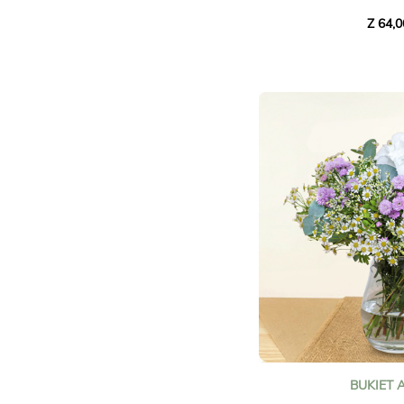
gałązkowe, podkreślony bi
Z 64,0
delikatną zielenią. Wytw
odcieniach czerwieni i róż
wyrażania swoich uczuć.
Podarowanie tego bukietu
do drugiej osoby.
Zdjęcia nie mają mocy wi
BUKIET 