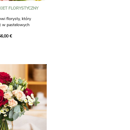
IET FLORYSTYCZNY
wi florysty, który
t w pastelowych
!
56,00 €
ie, który stworzy dla
et. Stworzy go z
 dostępnych w jego
nością i kreatywnością