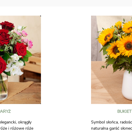
PARYŻ
BUKIET
legancki, okrągły
Symbol słońca, radości
róże i różowe róże
naturalna garść słone