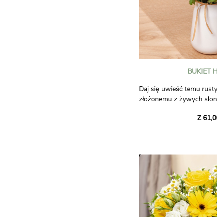
BUKIET 
Daj się uwieść temu rust
złożonemu z żywych słon
letniego ciepła. Towarzysz
Z 61,0
delikatne stokrotki, przy
kwitnących pól.
Zakochaj się w tym bukiec
jego ciepłej i radosnej at
dzień osoby, której go po
Zdjęcia nie mają charakt