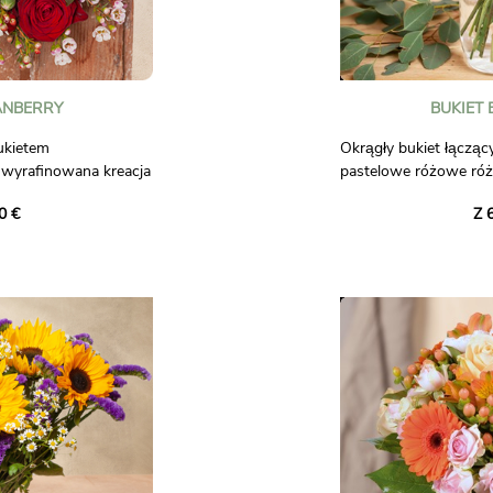
ANBERRY
BUKIET
ukietem
Okrągły bukiet łącząc
 wyrafinowana kreacja
pastelowe różowe róż
one róże, delikatne
nadający mu naturaln
0 €
Z 
 świąteczne czerwone
białym lisianthusem i
dkreślone eleganckimi
kompozycja ucieleśni
óry ucieleśnia ducha
odcieniach czerwieni, ró
Zdjęcia nie mają mocy
 wyjątkowy bukiet, aby
ętowania i elegancji
ch bliskich. Idealny
ścia i dzielenia się
iec roku.