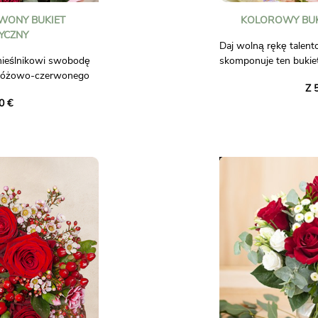
WONY BUKIET
KOLOROWY BUK
YCZNY
Daj wolną rękę talento
mieślnikowi swobodę
skomponuje ten bukie
różowo-czerwonego
odcieniach różu i żółci
Z 
0 €
Zaufaj naszemu floryśc
zemieślniczej, która
Ciebie wyjątkowy buki
kowy bukiet. Stworzą
sezonowych kwiatów,
ych kwiatów
sklepie, z całą staran
wykorzystując
profesjonalisty.
ętności i
profesjonalisty.
Zdjęcie pozaumowne.