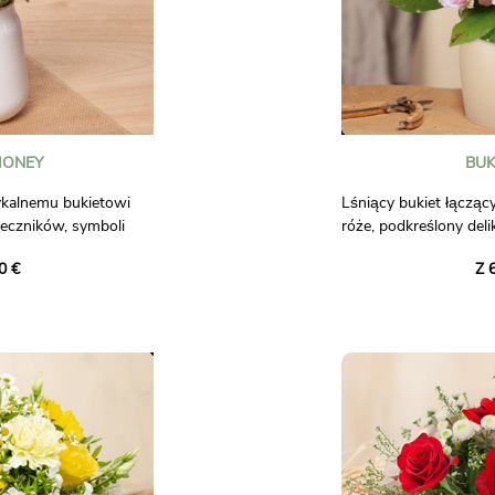
HONEY
BUK
ykalnemu bukietowi
Lśniący bukiet łączą
eczników, symboli
róże, podkreślony deli
ą im lilie wodne i
Kreacja pełna energii i
0 €
Z 
pominające słodycz
każdą okazję.
Zdjęcia nie mają mocy
ie i daj się porwać
mosferze, aby rozjaśnić
darujesz.
eru umownego.