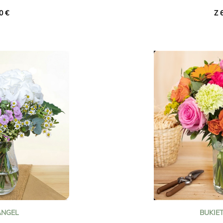
ałym lisianthusem i
humor każdemu, kto j
0 €
Z 
orna kompozycja w
u, idealna do
Podaruj ten słoneczny 
wyjątkową okazję lub 
bliskiej Ci osoby.
 jest oznaką miłości
Zdjęcia bez umowy.
ążącej.
ANGEL
BUKIET