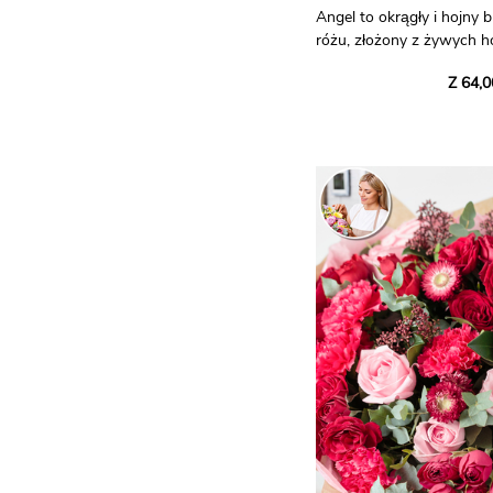
Angel to okrągły i hojny 
różu, złożony z żywych ho
róż.
Z 64,0
Idealny na świętowanie na
urodzin, symbolizuje miłoś
Zdjęcia mają charakter p