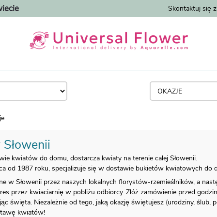
iecie
Skontaktuj się 
je
 Słowenii
awie kwiatów do domu, dostarcza kwiaty na terenie całej Słowenii.
jąca od 1987 roku, specjalizuje się w dostawie bukietów kwiatowych do 
e w Słowenii przez naszych lokalnych florystów-rzemieślników, a nas
es przez kwiaciarnię w pobliżu odbiorcy. Złóż zamówienie przed godziną
c święta. Niezależnie od tego, jaką okazję świętujesz (urodziny, ślub, p
stawę kwiatów!