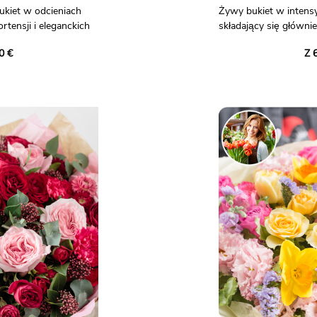
bukiet w odcieniach
Żywy bukiet w inten
rtensji i eleganckich
składający się głównie
towarzyszą goździki, 
0 €
Z 
chryzantemy santini, n
rodzin, chrztu lub
Koncentrat słoneczny
ć i radość.
odcieni, który rozjaś
humorem.
oglądowy.
Zdjęcia nie mają mocy