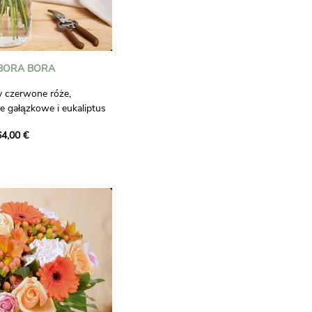
 BORA BORA
y czerwone róże,
e gałązkowe i eukaliptus
y akcent. Ozdobiona
64,00 €
 chryzantemami śnieżnymi
a kwiatową elegancję w
żu i bieli.
 wiążącej.