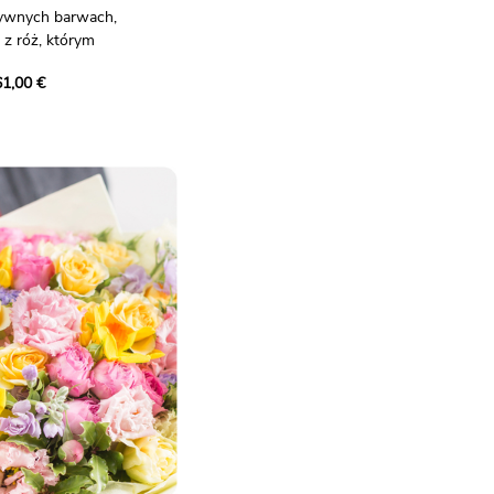
sywnych barwach,
 z róż, którym
róże gałązkowe, gerbery,
61,00 €
awłoć i ruskus.
ch kwiatów i pikantnych
ni każdą okazję dobrym
 wiążącej.