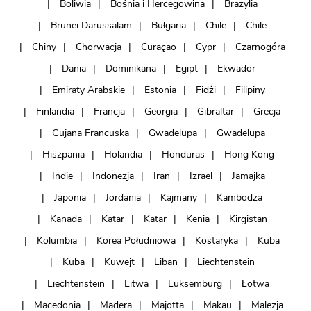
Boliwia
Bośnia i Hercegowina
Brazylia
Brunei Darussalam
Bułgaria
Chile
Chile
Chiny
Chorwacja
Curaçao
Cypr
Czarnogóra
Dania
Dominikana
Egipt
Ekwador
Emiraty Arabskie
Estonia
Fidżi
Filipiny
Finlandia
Francja
Georgia
Gibraltar
Grecja
Gujana Francuska
Gwadelupa
Gwadelupa
Hiszpania
Holandia
Honduras
Hong Kong
Indie
Indonezja
Iran
Izrael
Jamajka
Japonia
Jordania
Kajmany
Kambodża
Kanada
Katar
Katar
Kenia
Kirgistan
Kolumbia
Korea Południowa
Kostaryka
Kuba
Kuba
Kuwejt
Liban
Liechtenstein
Liechtenstein
Litwa
Luksemburg
Łotwa
Macedonia
Madera
Majotta
Makau
Malezja