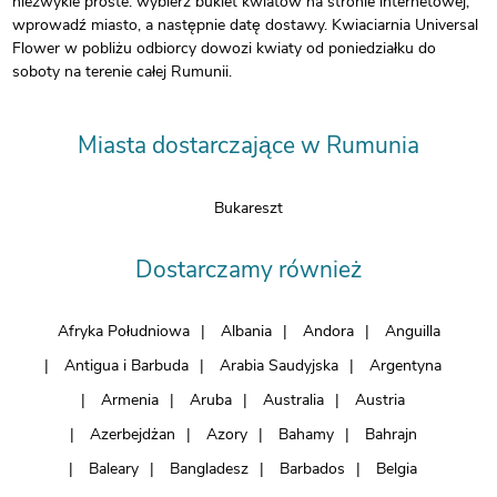
niezwykle proste: wybierz bukiet kwiatów na stronie internetowej,
wprowadź miasto, a następnie datę dostawy. Kwiaciarnia Universal
Flower w pobliżu odbiorcy dowozi kwiaty od poniedziałku do
soboty na terenie całej Rumunii.
Miasta dostarczające w Rumunia
Bukareszt
Dostarczamy również
Afryka Południowa
Albania
Andora
Anguilla
Antigua i Barbuda
Arabia Saudyjska
Argentyna
Armenia
Aruba
Australia
Austria
Azerbejdżan
Azory
Bahamy
Bahrajn
Baleary
Bangladesz
Barbados
Belgia