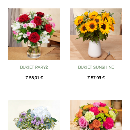
Wszystkie bukiety są przygotowywane w Rumunii przez
naszych lokalnych florystów-rzemieślników, a następnie
dostarczane w dowolne miejsce w Rumunii pod wskazany
adres przez kwiaciarnię w pobliżu odbiorcy. Złóż zamówienie
przed godziną 16:00, a bukiet zostanie dostarczony
następnego dnia, wliczając święta. Niezależnie od tego, jaką
okazję świętujesz (urodziny, ślub, podziękowania itp.), zaufaj
Universal Flower i zapewnij sobie sprawną dostawę kwiatów!
BUKIET PARYŻ
BUKIET SUNSHINE
Z 58,01 €
Z 57,03 €