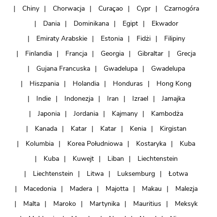
Chiny
Chorwacja
Curaçao
Cypr
Czarnogóra
Dania
Dominikana
Egipt
Ekwador
Emiraty Arabskie
Estonia
Fidżi
Filipiny
Finlandia
Francja
Georgia
Gibraltar
Grecja
Gujana Francuska
Gwadelupa
Gwadelupa
Hiszpania
Holandia
Honduras
Hong Kong
Indie
Indonezja
Iran
Izrael
Jamajka
Japonia
Jordania
Kajmany
Kambodża
Kanada
Katar
Katar
Kenia
Kirgistan
Kolumbia
Korea Południowa
Kostaryka
Kuba
Kuba
Kuwejt
Liban
Liechtenstein
Liechtenstein
Litwa
Luksemburg
Łotwa
Macedonia
Madera
Majotta
Makau
Malezja
Malta
Maroko
Martynika
Mauritius
Meksyk