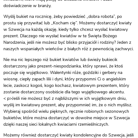
doświadczenie w branży.
Wyślij bukiet na rocznicę, żeby powiedzieć „dobra robota”, po
prostu się przywitać lub „Kocham cię”. Możemy dostarczyć kwiaty
w Szwecja na każdą okazję, kiedy tylko chcesz wysłać kwiatowy
prezent. Dlaczego nie wysłać kwiatów w te Święta Bożego
Narodzenia, jeśli nie możesz być blisko przyjaciół i rodziny? Jeden z
naszych wspaniałych wieńców z białych róż z pewnością zachwyci.
Nie ma nic lepszego niż bukiet kwiatów lub świeży bukiecik
dostarczony jako prezent-niespodzianka, który sprawi, że ktoś
poczuje się wyjątkowo. Walentynki róże, goździki i gerbery na
wiosnę, ciepły zapach lilii i dyni, który przypomni Ci o angielskim
lecie, zaskocz kogoś, kogo kochasz, kwiatowym prezentem, który
zostanie dostarczony osobiście dla tego wyjątkowego akcentu.
< p>Jeśli nie możesz być z najbliższymi w ich wyjątkowym dniu,
wyślij im kwiatowy prezent, aby przypomnieć im, że o nich myślisz.
Wybieraj spośród wielu pięknych, ręcznie robionych sezonowych
bukietów, które można dostarczyć w dowolne miejsce w Szwecja
dzięki naszej sieci lokalnych kwiaciarni rzemieślniczych.
Możemy również dostarczyć kwiaty kondolencyjne do Szwecja, jeśli