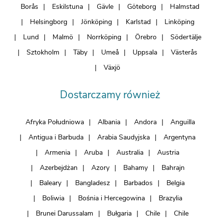
Borås
Eskilstuna
Gävle
Göteborg
Halmstad
Helsingborg
Jönköping
Karlstad
Linköping
Lund
Malmö
Norrköping
Örebro
Södertälje
Sztokholm
Täby
Umeå
Uppsala
Västerås
Växjö
Dostarczamy również
Afryka Południowa
Albania
Andora
Anguilla
Antigua i Barbuda
Arabia Saudyjska
Argentyna
Armenia
Aruba
Australia
Austria
Azerbejdżan
Azory
Bahamy
Bahrajn
Baleary
Bangladesz
Barbados
Belgia
Boliwia
Bośnia i Hercegowina
Brazylia
Brunei Darussalam
Bułgaria
Chile
Chile