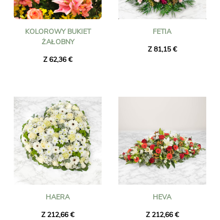
KOLOROWY BUKIET
FETIA
ŻAŁOBNY
Z 81,15 €
Z 62,36 €
HAERA
HEVA
Z 212,66 €
Z 212,66 €