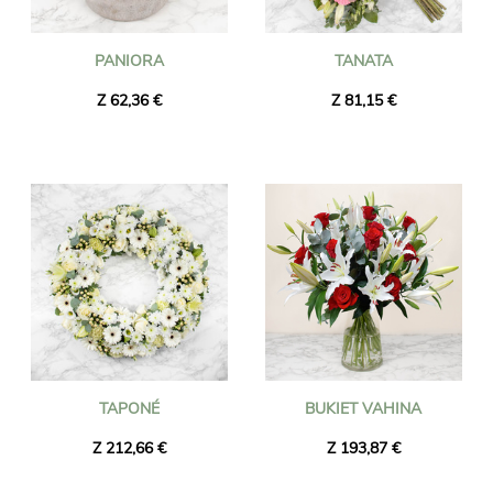
PANIORA
TANATA
Z 62,36 €
Z 81,15 €
TAPONÉ
BUKIET VAHINA
Z 212,66 €
Z 193,87 €