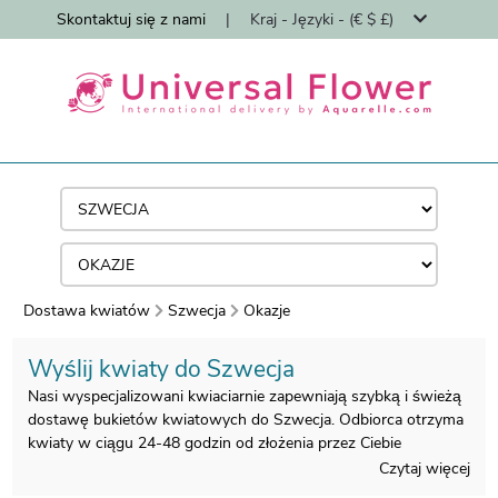
Skontaktuj się z nami
|
Kraj - Języki - (€ $ £)
Dostawa kwiatów
Szwecja
Okazje
Wyślij kwiaty do Szwecja
Nasi wyspecjalizowani kwiaciarnie zapewniają szybką i świeżą
dostawę bukietów kwiatowych do Szwecja. Odbiorca otrzyma
kwiaty w ciągu 24-48 godzin od złożenia przez Ciebie
międzynarodowego zamówienia kwiatowego.
Czytaj więcej
Jako eksperci w międzynarodowej dostawie kwiatów od 1997