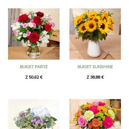
roku, Universal Flower dostarczy piękny kwiatowy prezent
Twoim bliskim w Szwecja. Zaskocz kogoś prezentem w postaci
dostawy kwiatów do Szwecja i spraw, aby ten dzień był
wyjątkowy. Międzynarodowa dostawa kwiatów z dowolnego
miejsca na świecie do Szwecja.
Każdy bukiet kwiatów dostarczony do Szwecja dzięki naszym
florystom dotrze na czas w ciągu 24-48 godzin od złożenia
zamówienia.
BUKIET PARYŻ
BUKIET SUNSHINE
Z 50,62 €
Z 38,88 €