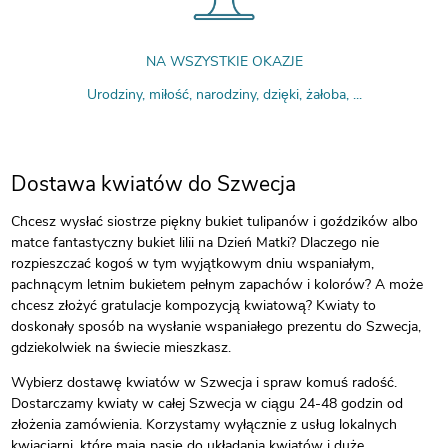
NA WSZYSTKIE OKAZJE
Urodziny, miłość, narodziny, dzięki, żałoba, ...
Dostawa kwiatów do Szwecja
Chcesz wysłać siostrze piękny bukiet tulipanów i goździków albo
matce fantastyczny bukiet lilii na Dzień Matki? Dlaczego nie
rozpieszczać kogoś w tym wyjątkowym dniu wspaniałym,
pachnącym letnim bukietem pełnym zapachów i kolorów? A może
chcesz złożyć gratulacje kompozycją kwiatową? Kwiaty to
doskonały sposób na wysłanie wspaniałego prezentu do Szwecja,
gdziekolwiek na świecie mieszkasz.
Wybierz dostawę kwiatów w Szwecja i spraw komuś radość.
Dostarczamy kwiaty w całej Szwecja w ciągu 24-48 godzin od
złożenia zamówienia. Korzystamy wyłącznie z usług lokalnych
kwiaciarni, które mają pasję do układania kwiatów i duże