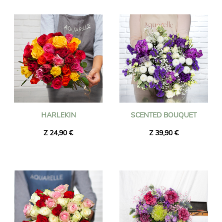
Enviamos flores em Uccle em menos de 24 horas e garantimos
que as flores entregues sejam frescas e sazonais. Pode ter a
certeza que o bouquet de flores que encomendou é
exatamente igual ao que lhe entregamos. Para ter certeza de
que é o mesmo, sempre tiramos uma foto dele e enviamos para
você por e-mail.
HARLEKIN
SCENTED BOUQUET
Z 24,90 €
Z 39,90 €