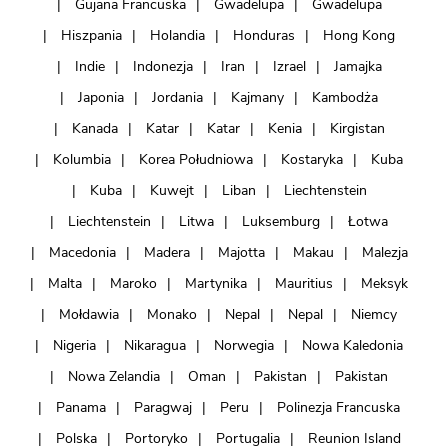
Gujana Francuska
Gwadelupa
Gwadelupa
Hiszpania
Holandia
Honduras
Hong Kong
Indie
Indonezja
Iran
Izrael
Jamajka
Japonia
Jordania
Kajmany
Kambodża
Kanada
Katar
Katar
Kenia
Kirgistan
Kolumbia
Korea Południowa
Kostaryka
Kuba
Kuba
Kuwejt
Liban
Liechtenstein
Liechtenstein
Litwa
Luksemburg
Łotwa
Macedonia
Madera
Majotta
Makau
Malezja
Malta
Maroko
Martynika
Mauritius
Meksyk
Mołdawia
Monako
Nepal
Nepal
Niemcy
Nigeria
Nikaragua
Norwegia
Nowa Kaledonia
Nowa Zelandia
Oman
Pakistan
Pakistan
Panama
Paragwaj
Peru
Polinezja Francuska
Polska
Portoryko
Portugalia
Reunion Island