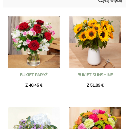
Czytaj więcej
to możliwe.
Wysyłamy kwiaty w Sunderland w mniej niż 24 godziny i
zapewniamy, że dostarczane kwiaty są świeże i sezonowe.
Możesz być pewien, że zamówiony przez Ciebie bukiet
kwiatów jest dokładnie taki sam, jak ten, który dostarczymy.
Aby upewnić się, że jest taki sam, zawsze robimy mu zdjęcie i
wysyłamy je do Ciebie e-mailem.
BUKIET PARYŻ
BUKIET SUNSHINE
Z 48,45 €
Z 51,89 €