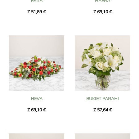
FETIA
HAERA
Z 51,89 €
Z 69,10 €
HEVA
BUKIET PARAHI
Z 69,10 €
Z 57,64 €