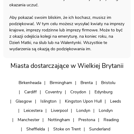
okazania uczuć.
Aby pokazać swoim bliskim, że ich kochasz, musisz im
podziękować. W tym celu możesz wysyłać kwiaty na imprezy
krajowe, imprezy rodzinne lub imprezy firmowe. Może to być
z okazji odejścia kolegi na emeryturę, na koniec roku, na
Dzień Matki, na ślub lub na Walentynki. Wszystkie te
wydarzenia są okazją do podziękowania im.
Miasta dostarczające w Wielkiej Brytanii
Birkenheada
Birmingham
Brenta
Bristolu
Cardiff
Coventry
Croydon
Edynburg
Glasgow
Islington
Kingston Upon Hull
Leeds
Leicestera
Liverpool
Londyn
Londyn
Manchester
Nottingham
Prestona
Reading
Sheffielda
Stoke on Trent
Sunderland