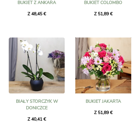
BUKIET Z ANKARA
BUKIET COLOMBO
Z 48,45 €
Z 51,89 €
BIAŁY STORCZYK W
BUKIET JAKARTA
DONICZCE
Z 51,89 €
Z 40,41 €