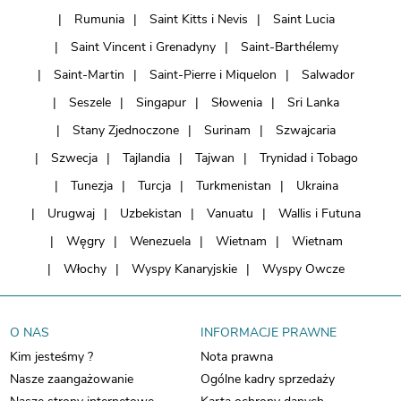
Rumunia
Saint Kitts i Nevis
Saint Lucia
Saint Vincent i Grenadyny
Saint-Barthélemy
Saint-Martin
Saint-Pierre i Miquelon
Salwador
Seszele
Singapur
Słowenia
Sri Lanka
Stany Zjednoczone
Surinam
Szwajcaria
Szwecja
Tajlandia
Tajwan
Trynidad i Tobago
Tunezja
Turcja
Turkmenistan
Ukraina
Urugwaj
Uzbekistan
Vanuatu
Wallis i Futuna
Węgry
Wenezuela
Wietnam
Wietnam
Włochy
Wyspy Kanaryjskie
Wyspy Owcze
O NAS
INFORMACJE PRAWNE
Kim jesteśmy ?
Nota prawna
Nasze zaangażowanie
Ogólne kadry sprzedaży