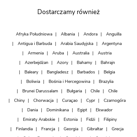
Dostarczamy również
Afryka Południowa
Albania
Andora
Anguilla
Antigua i Barbuda
Arabia Saudyjska
Argentyna
Armenia
Aruba
Australia
Austria
Azerbejdżan
Azory
Bahamy
Bahrajn
Baleary
Bangladesz
Barbados
Belgia
Boliwia
Bośnia i Hercegowina
Brazylia
Brunei Darussalam
Bułgaria
Chile
Chile
Chiny
Chorwacja
Curaçao
Cypr
Czarnogóra
Dania
Dominikana
Egipt
Ekwador
Emiraty Arabskie
Estonia
Fidżi
Filipiny
Finlandia
Francja
Georgia
Gibraltar
Grecja